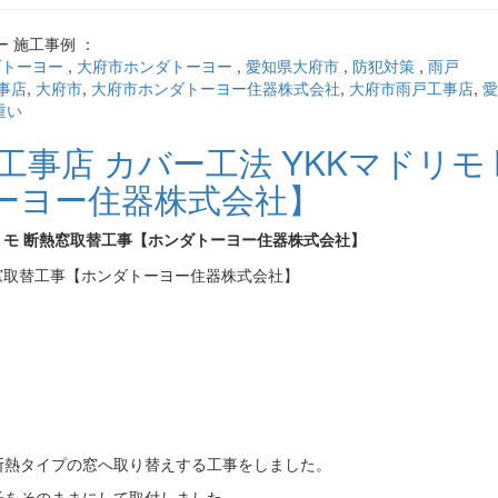
 施工事例 ：
ダトーヨー
,
大府市ホンダトーヨー
,
愛知県大府市
,
防犯対策
,
雨戸
事店
,
大府市
,
大府市ホンダトーヨー住器株式会社
,
大府市雨戸工事店
,
愛
重い
事店 カバー工法 YKKマドリモ
ーヨー住器株式会社】
ドリモ 断熱窓取替工事【ホンダトーヨー住器株式会社】
断熱タイプの窓へ取り替えする工事をしました。
子をそのままにして取付しました。