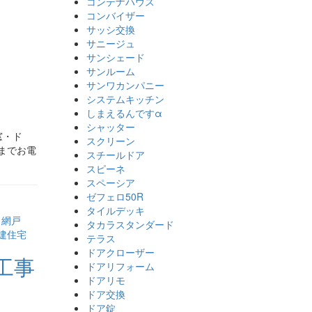
コンテナハウス
コンバイザー
サッシ交換
サニージュ
サンシェード
サンルーム
サンワカンパニー
システムキッチン
しまえるんですα
シャッター
窓・ド
スクリーン
」までお電
スチールドア
スピーネ
スペーシア
ゼフェロ50R
タイルデッキ
,
網戸
タカラスタンダード
建住宅
テラス
ドアクローザー
工事
ドアリフォーム
ドアリモ
ドア交換
ドア錠