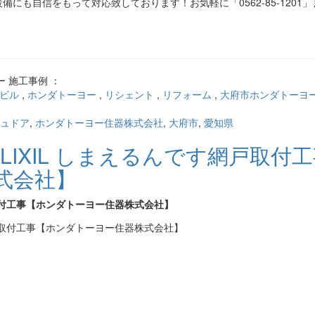
にも自信をもって対応致しております！お気軽に「0562-85-1201
 施工事例 ：
ビル
,
ホンダトーヨー
,
リシェント
,
リフォーム
,
大府市ホンダトーヨ
ュドア
,
ホンダトーヨー住器株式会社
,
大府市
,
愛知県
LIXIL しまえるんです網戸取付
式会社】
戸取付工事【ホンダトーヨー住器株式会社】