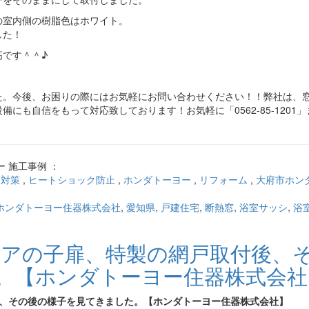
の室内側の樹脂色はホワイト。
した！
です＾＾♪
た。今後、お困りの際にはお気軽にお問い合わせください！！弊社は、
にも自信をもって対応致しております！お気軽に「0562-85-1201
 施工事例 ：
ク対策
,
ヒートショック防止
,
ホンダトーヨー
,
リフォーム
,
大府市ホン
ホンダトーヨー住器株式会社
,
愛知県
,
戸建住宅
,
断熱窓
,
浴室サッシ
,
浴
ドアの子扉、特製の網戸取付後、
。【ホンダトーヨー住器株式会社
後、その後の様子を見てきました。【ホンダトーヨー住器株式会社】