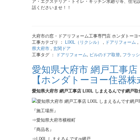
ア・エクステリア・トイレ・キッチン水廻り等、住宅設備
話くださいませ！！
大府市の窓・ドアリフォーム工事専門店 ホンダトーヨー
工事カテゴリ ：
LIXIL（リクシル）
,
ドアリフォーム
,
県大府市
,
玄関ドア
工事タグ ：
ドアリフォーム
,
ビルのドア取替
,
フラッシ
愛知県大府市 網戸工事店 
【ホンダトーヨー住器株
愛知県大府市 網戸工事店 LIXIL しまえるんです網
『施工場所』
⇒愛知県大府市横根町
『商品名』
⇒LIXIL しまえるんですα網戸