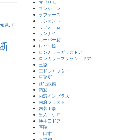
マドリモ
マンション
ラフォース
リシェント
知県
,
戸
リフォーム
リンナイ
ルーバー窓
 断
レバー錠
ロンカラーガラスドア
ロンカラーフラッシュドア
三協
三和シャッター
事務所
住宅設備
内窓
内窓インプラス
内窓プラスト
内装工事
出入口引戸
勝手口ドア
医院
半田市
収納棚