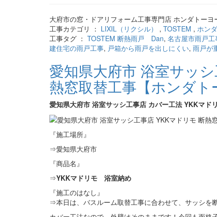
大府市の窓・ドアリフォーム工事専門店 ホンダトーヨー
工事カテゴリ ：
LIXIL（リクシル）
,
TOSTEM
,
ホン
工事タグ ：
TOSTEM 断熱雨戸 Dan
,
名古屋市雨戸工
建住宅の雨戸工事
,
戸箱から雨戸を出しにくい
,
雨戸が
愛知県大府市 浴室サッシ工
熱窓取替工事【ホンダト
愛知県大府市 浴室サッシ工事店 カバー工法 YKKマ
『施工場所』
⇒愛知県大府市
『商品名』
⇒
YKKマドリモ 浴室納め
『施工のはなし』
⇒本日は、バスルーム取替工事に合わせて、サッシを
カバー工法なので、外壁はそのままです！今回も面格