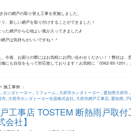
引き分の網戸の取り替え工事を実施しました。
タリ、新しい網戸を取り付けすることができました！
なった網戸から心地よい風が入ってきました♪
い網戸は気持ちがいいですね＾＾
た。今後、お困りの際にはお気軽にお問い合わせください！！弊社は、
にも自信をもって対応致しております！お気軽に「0562-85-1201
 施工事例 ：
,
ホンダトーヨー
,
リフォーム
,
大府市ホンダトーヨー
,
愛知県大府市
府市
,
大府市ホンダトーヨー住器株式会社
,
大府市網戸工事店
,
愛知県
,
戸
戸工事店 TOSTEM 断熱雨戸取付
式会社】