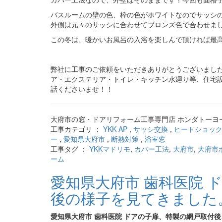
バスルームの壁の色、枠の色がホワイトなのでサッシ
外側は元々のサッシに合わせてブロンズ色で合わせま
この冬は、暖かいお風呂の入浴を楽しんで頂ければ最高
弊社に工事のご依頼をいただきありがとうございまし
ア・エクステリア・トイレ・キッチン水廻り等、住宅設備
話くださいませ！！
大府市の窓・ドアリフォーム工事専門店 ホンダトーヨー
工事カテゴリ ：
YKK AP
,
サッシ交換
,
ヒートショッ
ー
,
愛知県大府市
,
断熱対策
,
浴室窓
工事タグ ：
YKKマドリモ
,
カバー工法
,
大府市
,
大府市
ーム
愛知県大府市 歯科医院 
後の様子を見てきました
愛知県大府市 歯科医院 ドアの子扉、特製の網戸取付