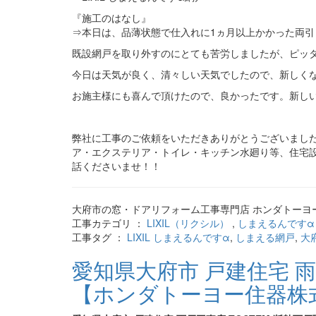
『施工のはなし』
⇒本日は、品薄状態で仕入れに1ヵ月以上かかった両
既設網戸を取り外すのにとても苦労しましたが、ピッ
今日は天気が良く、清々しい天気でしたので、新しく
お施主様にも喜んで頂けたので、良かったです。新し
弊社に工事のご依頼をいただきありがとうございまし
ア・エクステリア・トイレ・キッチン水廻り等、住宅設備
話くださいませ！！
大府市の窓・ドアリフォーム工事専門店 ホンダトーヨー
工事カテゴリ ：
LIXIL（リクシル）
,
しまえるんですα
工事タグ ：
LIXIL しまえるんですα
,
しまえる網戸
,
大
愛知県大府市 戸建住宅 雨
【ホンダトーヨー住器株