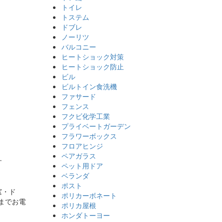
トイレ
トステム
ドブレ
ノーリツ
バルコニー
ヒートショック対策
ヒートショック防止
ビル
ビルトイン食洗機
ファサード
フェンス
フクビ化学工業
プライベートガーデン
フラワーボックス
フロアヒンジ
ペアガラス
す
ペット用ドア
ベランダ
ポスト
窓・ド
ポリカーボネート
」までお電
ポリカ屋根
ホンダトーヨー