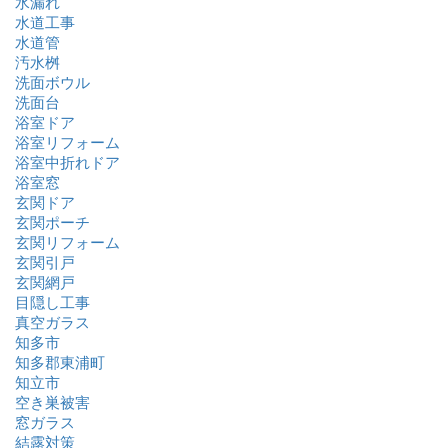
水漏れ
水道工事
水道管
汚水桝
洗面ボウル
洗面台
浴室ドア
浴室リフォーム
浴室中折れドア
浴室窓
玄関ドア
玄関ポーチ
玄関リフォーム
玄関引戸
玄関網戸
目隠し工事
真空ガラス
知多市
知多郡東浦町
知立市
空き巣被害
窓ガラス
結露対策