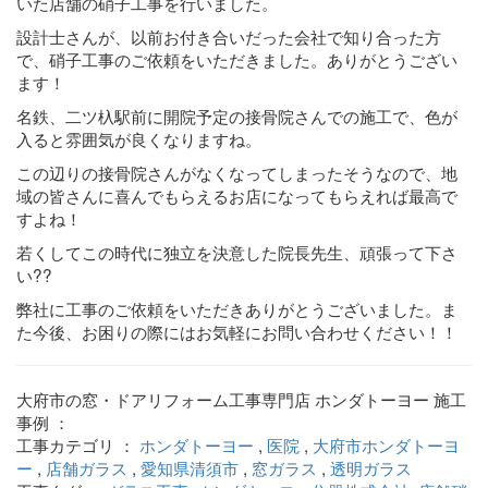
いた店舗の硝子工事を行いました。
設計士さんが、以前お付き合いだった会社で知り合った方
で、硝子工事のご依頼をいただきました。ありがとうござい
ます！
名鉄、二ツ杁駅前に開院予定の接骨院さんでの施工で、色が
入ると雰囲気が良くなりますね。
この辺りの接骨院さんがなくなってしまったそうなので、地
域の皆さんに喜んでもらえるお店になってもらえれば最高で
すよね！
若くしてこの時代に独立を決意した院長先生、頑張って下さ
い??
弊社に工事のご依頼をいただきありがとうございました。ま
た今後、お困りの際にはお気軽にお問い合わせください！！
大府市の窓・ドアリフォーム工事専門店 ホンダトーヨー 施工
事例 ：
工事カテゴリ ：
ホンダトーヨー
,
医院
,
大府市ホンダトーヨ
ー
,
店舗ガラス
,
愛知県清須市
,
窓ガラス
,
透明ガラス