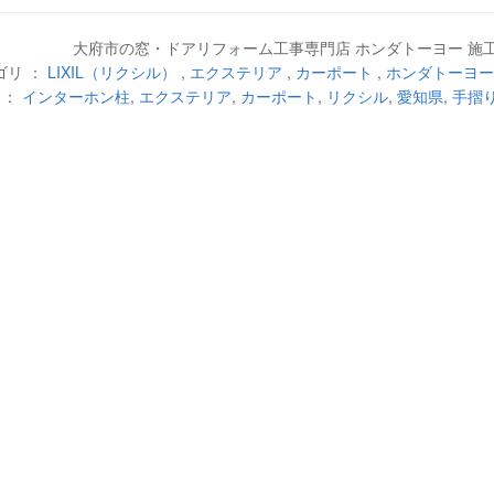
大府市の窓・ドアリフォーム工事専門店 ホンダトーヨー 施
ゴリ ：
LIXIL（リクシル）
,
エクステリア
,
カーポート
,
ホンダトーヨー
 ：
インターホン柱
,
エクステリア
,
カーポート
,
リクシル
,
愛知県
,
手摺