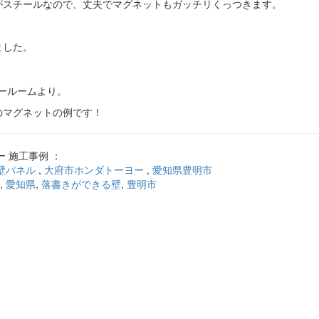
がスチールなので、丈夫でマグネットもガッチリくっつきます。
！
ました。
のマグネットの例です！
 施工事例 ：
壁パネル
,
大府市ホンダトーヨー
,
愛知県豊明市
,
愛知県
,
落書きができる壁
,
豊明市