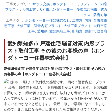
工事カテゴリ ：
サッシ交換
,
ホンダトーヨー
,
リフォーム
,
内窓
プラスト
,
大信工業
,
大府市ホンダトーヨー
,
愛知県碧南市
,
窓ガ
ラス
,
防音対策
工事タグ ：
ホンダトーヨー住器株式会社
,
二重窓
,
内窓
,
名古屋市
窓工事
,
大信工業 遮音内窓プラスト
,
大信工業プラスト
,
大府市窓
工事
,
愛知県
,
愛知県窓工事
,
断熱窓
,
碧南市
,
遮音窓
愛知県知多市 戸建住宅 騒音対策 内窓プラ
スト取付工事 その後のお客様の声【ホン
ダトーヨー住器株式会社】
愛知県知多市 戸建住宅 騒音対策 内窓プラスト取付工事 その後の
お客様の声【ホンダトーヨー住器株式会社】