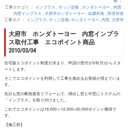
例 ：
工事カテゴリ ：
インプラス
,
サッシ交換
,
ホンダトーヨー
,
内窓
,
内窓インプラス
,
大府市ホンダトーヨー
,
結露対策
,
防音対策
工事タグ ：
インプラス
,
サッシ交換
,
ホンダトーヨー
,
内窓
,
大府市
大府市 ホンダトーヨー 内窓インプラ
ス取付工事 エコポイント商品
2010/03/04
住宅版エコポイント制度が決まり、申請の受付が3/8(月)からスタ
ートします。
そこでエコポイントを利用して工事を進めるお客様が増えていま
す。
先日も窓の断熱遮音リフォームで、掃出し窓と中窓にトステムの
「インプラス」を取り付けました。
これでエコポイントは18,000＋12,000=30,000ポイント獲得で
す。
【施工前】