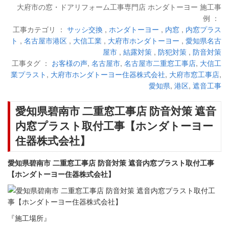
大府市の窓・ドアリフォーム工事専門店 ホンダトーヨー 施工事
例 ：
工事カテゴリ ：
サッシ交換
,
ホンダトーヨー
,
内窓
,
内窓プラス
ト
,
名古屋市港区
,
大信工業
,
大府市ホンダトーヨー
,
愛知県名古
屋市
,
結露対策
,
防犯対策
,
防音対策
工事タグ ：
お客様の声
,
名古屋市
,
名古屋市二重窓工事店
,
大信工
業プラスト
,
大府市ホンダトーヨー住器株式会社
,
大府市窓工事店
,
愛知県
,
港区
,
遮音工事
愛知県碧南市 二重窓工事店 防音対策 遮音
内窓プラスト取付工事【ホンダトーヨー
住器株式会社】
愛知県碧南市 二重窓工事店 防音対策 遮音内窓プラスト取付工事
【ホンダトーヨー住器株式会社】
『施工場所』