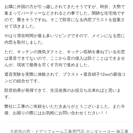
お隣に外国の方が引っ越しされてきたそうですが、時折、大勢で
集まってパーティーなどされるとの事でした。閑静な住宅地です
ので、響きそうですね。そこで防音になる内窓プラストを提案さ
せて頂きました。
やはり滞在時間が最も多いリビングですので、メインになる窓に
内窓を取付しました。
ただ、キッチンの換気ダクトと、キッチン収納を兼ねている出窓
は遮音できてないので、ここから音の侵入は防ぐことはできませ
んが、現状で最善を尽くす方向で進めました。
遮音実験を実際に体験されて、プラスト＋遮音硝子12㎜の最強コ
ンビの組合せです。
防音効果が発揮できて、生活改善のお役立ち出来ればと思いま
す。
弊社に工事のご依頼をいただきありがとうございました。また今
後、お困りの際にはお気軽にお問い合わせください！！
大府市の窓・ドアリフォーム工事専門店 ホンダトーヨー 施工事