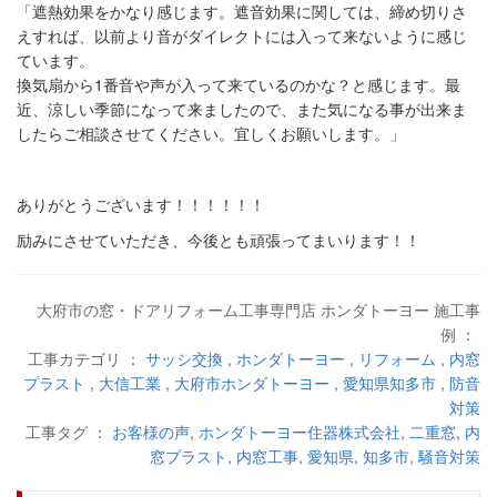
「遮熱効果をかなり感じます。遮音効果に関しては、締め切りさ
えすれば、以前より音がダイレクトには入って来ないように感じ
ています。
換気扇から1番音や声が入って来ているのかな？と感じます。最
近、涼しい季節になって来ましたので、また気になる事が出来ま
したらご相談させてください。宜しくお願いします。」
ありがとうございます！！！！！！
励みにさせていただき、今後とも頑張ってまいります！！
大府市の窓・ドアリフォーム工事専門店 ホンダトーヨー 施工事
例 ：
工事カテゴリ ：
サッシ交換
,
ホンダトーヨー
,
リフォーム
,
内窓
プラスト
,
大信工業
,
大府市ホンダトーヨー
,
愛知県知多市
,
防音
対策
工事タグ ：
お客様の声
,
ホンダトーヨー住器株式会社
,
二重窓
,
内
窓プラスト
,
内窓工事
,
愛知県
,
知多市
,
騒音対策