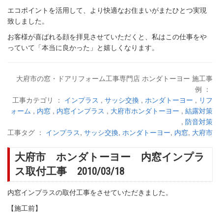
エコポイントを活用して、より快適なお住まいがまたひとつ実現
致しました。
お客様が喜ばれる顔を拝見させていただくと、私はこの仕事をや
っていて「本当に良かった」と嬉しくなります。
大府市の窓・ドアリフォーム工事専門店 ホンダトーヨー 施工事
例 ：
工事カテゴリ ：
インプラス
,
サッシ交換
,
ホンダトーヨー
,
リフ
ォーム
,
内窓
,
内窓インプラス
,
大府市ホンダトーヨー
,
結露対策
,
防音対策
工事タグ ：
インプラス
,
サッシ交換
,
ホンダトーヨー
,
内窓
,
大府市
大府市 ホンダトーヨー 内窓インプラ
ス取付工事 2010/03/18
内窓インプラスの取付工事をさせていただきました。
【施工前】