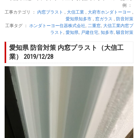
例 ：
工事カテゴリ ：
内窓プラスト
,
大信工業
,
大府市ホンダトーヨー
,
愛知県知多市
,
窓ガラス
,
防音対策
工事タグ ：
ホンダトーヨー住器株式会社
,
二重窓
,
大信工業内窓プ
ラスト
,
愛知県
,
戸建住宅
,
知多市
,
騒音対策
愛知県 防音対策 内窓プラスト（大信工
業） 2019/12/28