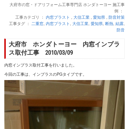
大府市の窓・ドアリフォーム工事専門店 ホンダトーヨー 施工事
例 ：
工事カテゴリ ：
内窓プラスト
,
大信工業
,
愛知県
,
防音対策
工事タグ ：
二重窓
,
内窓プラスト
,
大信工業
,
愛知県
,
断熱
,
結露
,
防音
大府市 ホンダトーヨー 内窓インプラ
ス取付工事 2010/03/09
内窓インプラス取付工事を行いました。
今回の工事は、インプラスのPGタイプです。