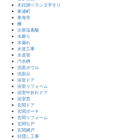
木目調ベランダ手すり
東浦町
東海市
柵
次亜塩素酸
水廻り
水漏れ
水道工事
水道管
汚水桝
洗面ボウル
洗面台
浴室ドア
浴室リフォーム
浴室中折れドア
浴室窓
玄関ドア
玄関ポーチ
玄関リフォーム
玄関引戸
玄関網戸
目隠し工事