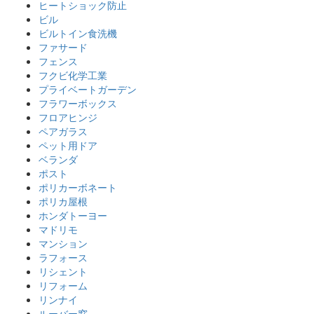
ヒートショック防止
ビル
ビルトイン食洗機
ファサード
フェンス
フクビ化学工業
プライベートガーデン
フラワーボックス
フロアヒンジ
ペアガラス
ペット用ドア
ベランダ
ポスト
ポリカーボネート
ポリカ屋根
ホンダトーヨー
マドリモ
マンション
ラフォース
リシェント
リフォーム
リンナイ
ルーバー窓