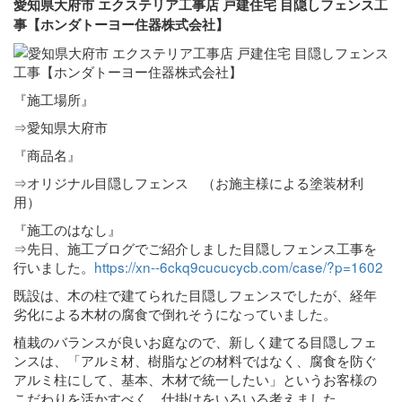
愛知県大府市 エクステリア工事店 戸建住宅 目隠しフェンス工
事【ホンダトーヨー住器株式会社】
『施工場所』
⇒愛知県大府市
『商品名』
⇒オリジナル目隠しフェンス （お施主様による塗装材利
用）
『施工のはなし』
⇒先日、施工ブログでご紹介しました目隠しフェンス工事を
行いました。
https://xn--6ckq9cucucycb.com/case/?p=1602
既設は、木の柱で建てられた目隠しフェンスでしたが、経年
劣化による木材の腐食で倒れそうになっていました。
植栽のバランスが良いお庭なので、新しく建てる目隠しフェ
ンスは、「アルミ材、樹脂などの材料ではなく、腐食を防ぐ
アルミ柱にして、基本、木材で統一したい」というお客様の
こだわりを活かすべく、仕掛けをいろいろ考えました。