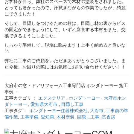
お客様が自ら、弊社のスペースで木材の塗装をされました。
とっても暑かったので、汗拭きながらの作業でしたが、綺麗
にできました！
そして、目隠しをつけるための柱は、目隠し材の裏からビス
の固定ができるようにして、いずれ腐食する木材をまた、交
換できるようにしました。
しっかり準備して、現場に臨みます！上手く納めると良いな
^^
弊社に工事のご依頼をいただきありがとうございました。ま
た今後、お困りの際にはお気軽にお問い合わせください！！
大府市の窓・ドアリフォーム工事専門店 ホンダトーヨー 施工
事例 ：
工事カテゴリ ：
エクステリア
,
ホンダトーヨー
,
大府市ホン
ダトーヨー
,
愛知県大府市
,
目隠し工事
工事タグ ：
ホンダトーヨー住器株式会社
,
大府市
,
工事前の準
備作業
,
工事準備
,
愛知県
,
木材塗装
,
目隠し工事
,
窓香房