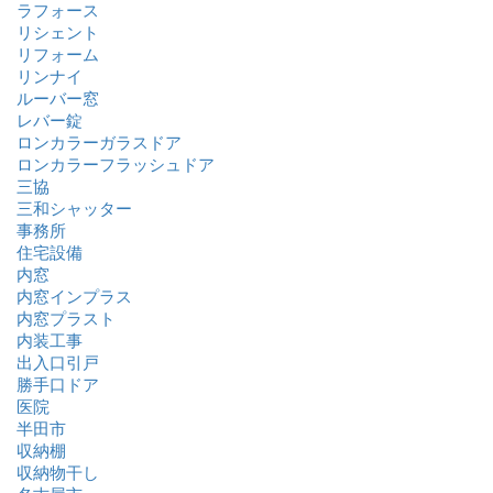
ラフォース
リシェント
リフォーム
リンナイ
ルーバー窓
レバー錠
ロンカラーガラスドア
ロンカラーフラッシュドア
三協
三和シャッター
事務所
住宅設備
内窓
内窓インプラス
内窓プラスト
内装工事
出入口引戸
勝手口ドア
医院
半田市
収納棚
収納物干し