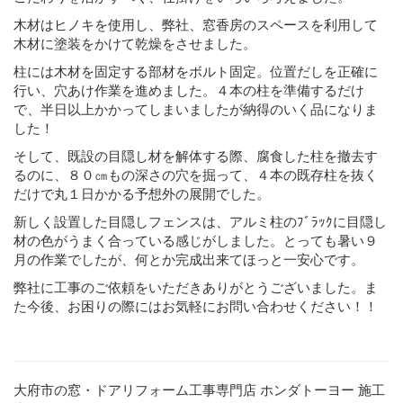
木材はヒノキを使用し、弊社、窓香房のスペースを利用して
木材に塗装をかけて乾燥をさせました。
柱には木材を固定する部材をボルト固定。位置だしを正確に
行い、穴あけ作業を進めました。４本の柱を準備するだけ
で、半日以上かかってしまいましたが納得のいく品になりま
した！
そして、既設の目隠し材を解体する際、腐食した柱を撤去す
るのに、８０㎝もの深さの穴を掘って、４本の既存柱を抜く
だけで丸１日かかる予想外の展開でした。
新しく設置した目隠しフェンスは、アルミ柱のﾌﾞﾗｯｸに目隠し
材の色がうまく合っている感じがしました。とっても暑い９
月の作業でしたが、何とか完成出来てほっと一安心です。
弊社に工事のご依頼をいただきありがとうございました。ま
た今後、お困りの際にはお気軽にお問い合わせください！！
大府市の窓・ドアリフォーム工事専門店 ホンダトーヨー 施工