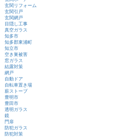
玄関リフォーム
玄関引戸
玄関網戸
目隠し工事
真空ガラス
知多市
知多郡東浦町
知立市
空き巣被害
窓ガラス
結露対策
網戸
自動ドア
自転車置き場
薪ストーブ
豊明市
豊田市
透明ガラス
鏡
門扉
防犯ガラス
防犯対策