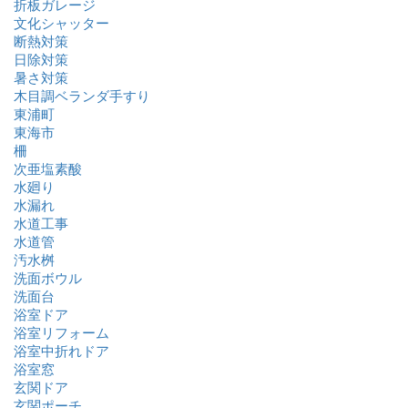
折板ガレージ
文化シャッター
断熱対策
日除対策
暑さ対策
木目調ベランダ手すり
東浦町
東海市
柵
次亜塩素酸
水廻り
水漏れ
水道工事
水道管
汚水桝
洗面ボウル
洗面台
浴室ドア
浴室リフォーム
浴室中折れドア
浴室窓
玄関ドア
玄関ポーチ